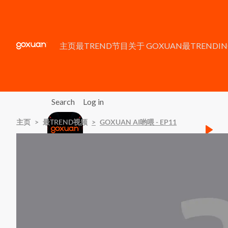
Skip to main content
主页
最TREND节目
关于 GOXUAN
最TRENDIN
Search
Log in
主页
最TREND视频
Listen Live
GOXUAN AI哟喂 - EP11
Be Your Own Trend