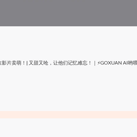
李伟俊在影片卖萌！| 又甜又呛，让他们记忆难忘！｜⚡️GOXUAN AI哟喂 -