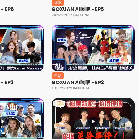
休闲
- EP6
GOXUAN AI哟喂 - EP5
24 Nov 2025 04:00 PM
生活
- EP3
GOXUAN AI哟喂 - EP2
13 Oct 2025 04:00 PM