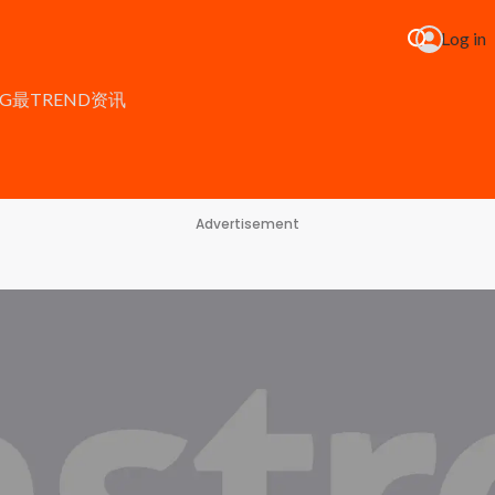
Log in
G
最TREND资讯
Advertisement