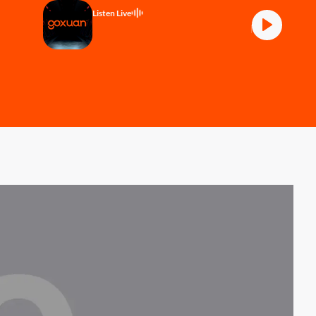
Listen Live
Be Your Own Trend